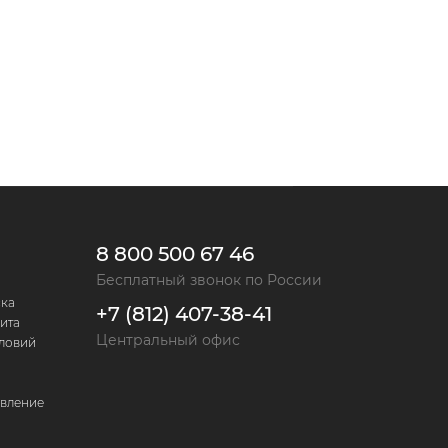
8 800 500 67 46
Бесплатный звонок по России
ска
+7 (812) 407-38-41
ита
Центральный офис
словий
авление