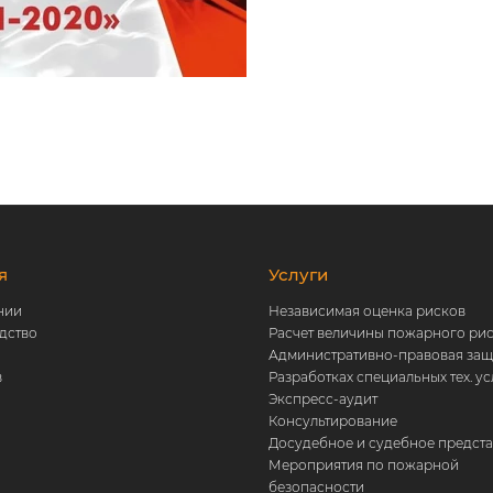
я
Услуги
нии
Независимая оценка рисков
дство
Расчет величины пожарного ри
Административно-правовая защ
в
Разработках специальных тех. у
ы
Экспресс-аудит
Консультирование
Досудебное и судебное предст
Мероприятия по пожарной
безопасности